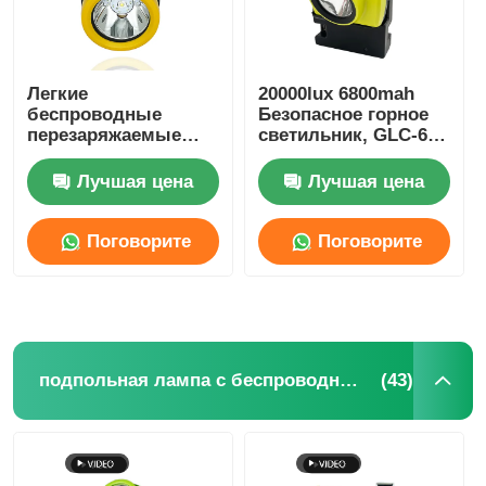
Легкие
20000lux 6800mah
беспроводные
Безопасное горное
перезаряжаемые
светильник, GLC-6S
шахтные лампы
IP68 светодиодный
5000lux 3,7V 2,6Ah
горный шлем
Лучшая цена
Лучшая цена
IP67
светильник
Поговорите
Поговорите
сейчас
сейчас
(43)
подпольная лампа с беспроводной крышкой