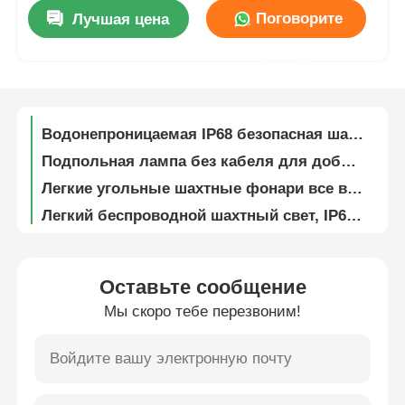
Поговорите
Лучшая цена
Беспроводные светодиодные светодиодные лампы 20000LUX GLC-6S
О Компании
сейчас
Беспроводная светодиодная шахтёрская лампа, GLC-6S 18000lux 25000lux Шахтёрская безопасная лампа
Светодиодные беспроводные перезаряжаемые шахтные лампы 25000люкс водонепроницаемые IP68 портативные
Наша фабрика
Водонепроницаемая IP68 безопасная шахтная лампа, 3.7В шлем перезаряжаемый шахтный свет
Подпольная лампа без кабеля для добычи твердых металлов с 5 режимами
контроль качества
Легкие угольные шахтные фонари все в одном шахтный фары 25000люкс 3.7В
Легкий беспроводной шахтный свет, IP68 15000 Lux LED шахтный свет
Новости
6.8Ач Подземная лампа, водонепроницаемая беспроводная шахтёрская лампа 15000люкс 3.7В
CE подпольная шахтная лампа, 1,78w 232lum 15000lux светодиодная шахтная лампа
Отправить запрос
3.7V 1.78W Горнодобывающая твердая шляпа светильники LED 15000 Lux водонепроницаемая с 3 режимами
Оставьте сообщение
3.7В Светильники для горных шахт, 15000люкс 232 люмнов Светодиодные шахтные лампы
Мы скоро тебе перезвоним!
Светодиодные шахтные лампы
Водонепроницаемая подпольная беспроводная лампа, CE 15000lux светодиодная шахтёрская лампа
Противовзрывная беспроводная шахтная лампа 15000 Lux IP68
Беспроводные заряжаемые шахтные лампы GLC-6 3.7V 6.8Ah 480mA литиевая батарея
Аккумуляторная шахтная лампа