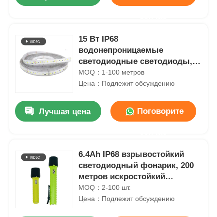
сейчас
15 Вт IP68
водонепроницаемые
светодиодные светодиоды,
1100 ЛМ светодиодные
MOQ：1-100 метров
светодиодные светодиодные
Цена：Подлежит обсуждению
светодиодные светодиодные
светодиодные светодиоды
Поговорите
Лучшая цена
сейчас
Главная страница
6.4Ah IP68 взрывостойкий
светодиодный фонарик, 200
метров искростойкий
Продукция
фонарик
MOQ：2-100 шт.
Цена：Подлежит обсуждению
VR - шоу