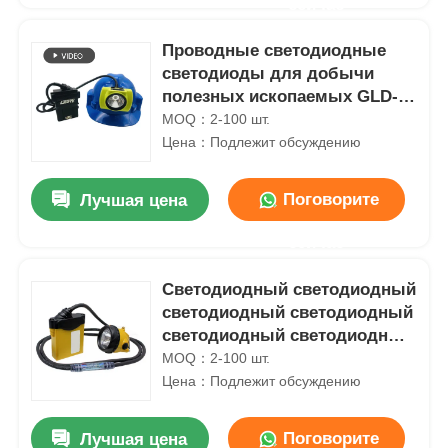
сейчас
Проводные светодиодные
светодиоды для добычи
полезных ископаемых GLD-6
с зарядом 25000lux
MOQ：2-100 шт.
Цена：Подлежит обсуждению
Поговорите
Лучшая цена
сейчас
Светодиодный светодиодный
светодиодный светодиодный
светодиодный светодиодный
светодиод
MOQ：2-100 шт.
Цена：Подлежит обсуждению
Поговорите
Лучшая цена