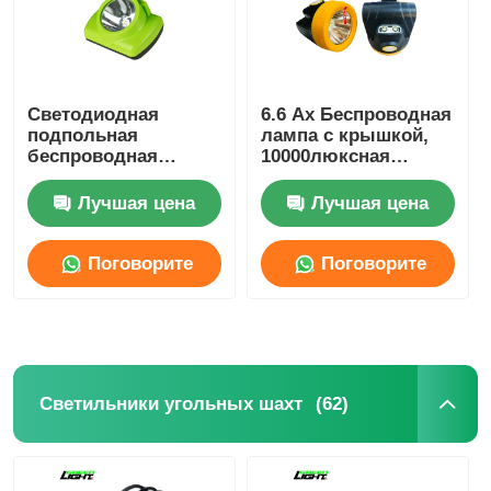
Светодиодная
6.6 Ах Беспроводная
подпольная
лампа с крышкой,
беспроводная
10000люксная
крышка лампа для
подпольная шахтная
шахт 15000lux 6,8Ah
шлемная лампа
Лучшая цена
Лучшая цена
IP68
Поговорите
Поговорите
сейчас
сейчас
(62)
Светильники угольных шахт