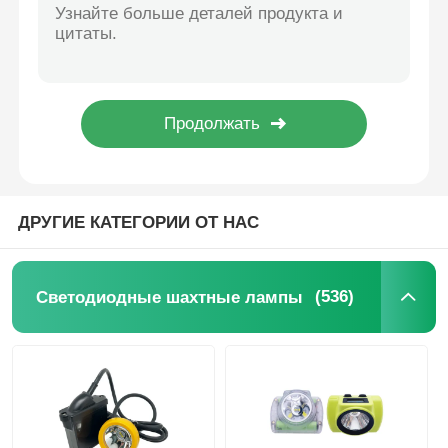
Зарядная подпольная беспроводная лампа для безопасности шахтеров 15000 LUX IP68
Беспроводные угольные шахтные фонари перезаряжаемые 13000LUX беспроводные водонепроницаемые IP68
Заряжаемые шахтные лампы
15000LUX Шлем Горняки Главная лампа USB зарядка IP68 водонепроницаемая с SOS
Светодиодные шапки для горных работ 15000люкс Противовзрывные беспроводные заряжаемые
подпольная лампа с беспроводной крышкой
Светодиодные шахтные лампы 15000Lux ABS IP68 водонепроницаемые 6.8Ah перезаряжаемые
1.78W 15000 LUX Светильник безопасности для шахтеров, противовзрывный светодиодный беспроводной светодиодный шахтный свет
Светильники угольных шахт
ДРУГИЕ КАТЕГОРИИ ОТ НАС
Лампа для головы шахтеров
(536)
Светодиодные шахтные лампы
Горнодобывающие лампы с жесткой шляпой
Взрывозащитный фонарик
Промышленный светодиодный светодиод