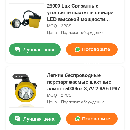
25000 Lux Связанные
угольные шахтные фонари
LED высокой мощности
перезаряжаемый GL12-A
MOQ：2PCS
Цена：Подлежит обсуждению
Поговорите
Лучшая цена
сейчас
Легкие беспроводные
перезаряжаемые шахтные
лампы 5000lux 3,7V 2,6Ah IP67
MOQ：2PCS
Цена：Подлежит обсуждению
Поговорите
Лучшая цена