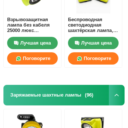
Взрывозащитная
Беспроводная
лампа без кабеля
светодиодная
25000 люкс
шахтёрская лампа,
водонепроницаемая
GLC-6S 18000lux
IP68 LED
25000lux Шахтёрская
Лучшая цена
Лучшая цена
безопасная лампа
Поговорите
Поговорите
сейчас
сейчас
(96)
Заряжаемые шахтные лампы