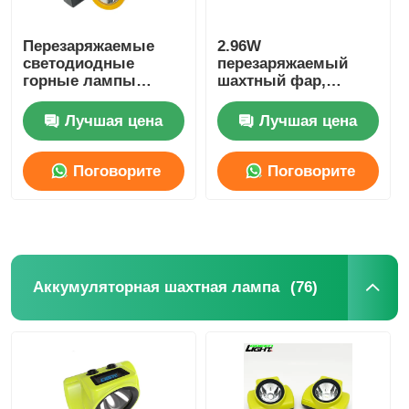
Стойка для зарядного устройства
Перезаряжаемые
2.96W
светодиодные
перезаряжаемый
горные лампы
шахтный фар,
Литиево-ионные
25000lux подземный
Подземные горные пояса
батареи KL5M
шахтный фонарь
Лучшая цена
Лучшая цена
Беспроводная
лампа
Горячие продавая продукты
Поговорите
Поговорите
сейчас
сейчас
предупредительный световой сигнал приведенный
Портативное электропитание накопления энергии
(76)
Аккумуляторная шахтная лампа
Светодиод