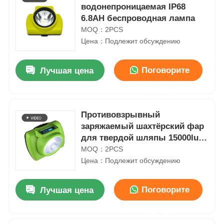
водонепроницаемая IP68
6.8AH беспроводная лампа
MOQ：2PCS
Цена：Подлежит обсуждению
Поговорите
Лучшая цена
сейчас
Противовзрывный
заряжаемый шахтёрский фар
для твердой шляпы 15000lux
беспроводной
MOQ：2PCS
Цена：Подлежит обсуждению
Поговорите
Лучшая цена
сейчас